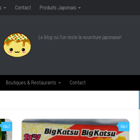
s
Contact
Produits Japonais
Le blog où l'on teste la nourriture japonaise!
Boutiques & Restaurants
Contact
2
0