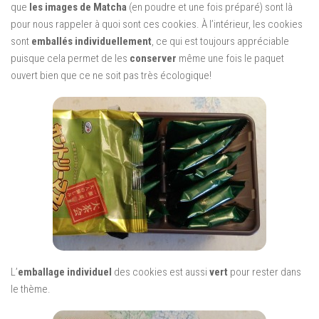
que
les images de Matcha
(en poudre et une fois préparé) sont là
pour nous rappeler à quoi sont ces cookies. À l’intérieur, les cookies
sont
emballés individuellement
, ce qui est toujours appréciable
puisque cela permet de les
conserver
même une fois le paquet
ouvert bien que ce ne soit pas très écologique!
L’
emballage individuel
des cookies est aussi
vert
pour rester dans
le thème.