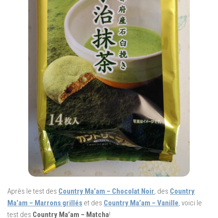
Après le test des
Country Ma’am – Chocolat Noir
, des
Country
Ma’am – Marrons grillés
et des
Country Ma’am – Vanille
, voici le
test des
Country Ma’am – Matcha
!