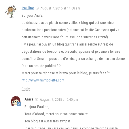
Pauline
August 7, 2015 at 11:08 am
Bonjour Anaïs,
Je découvre avec plaisir ce merveilleux blog qui est une mine
d’informations passionnantes (notamment le site Candysan qui va
certainement devenir mon fournisseur de sucreries attitré).
Il y a peu, j’ai ouvert un blog qui traite aussi (entre autres) de
dégustations de bonbons et biscuits japonais et je peine à le faire
connaître. Serait-il possible d’envisager un échange de lien afin de me
faire un peu de publicité ?
Merci pour ta réponse et bravo pour le blog, je suis fan ! ^^
http://www.mampolette.com
Reply
Anaïs
August 7, 2015 at 6:40 pm
Bonjour Pauline,
Tout d’abord, merci pour ton commentaire!
Ton blog est aussi très sympa!
J’ai rajouté le lien vers celui-ci dans la colonne de droite sur le