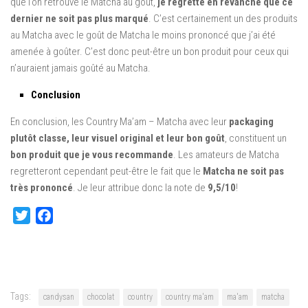
que l’on retrouve le Matcha au goût,
je regrette en revanche que ce
dernier ne soit pas plus marqué
. C’est certainement un des produits
au Matcha avec le goût de Matcha le moins prononcé que j’ai été
amenée à goûter. C’est donc peut-être un bon produit pour ceux qui
n’auraient jamais goûté au Matcha.
Conclusion
En conclusion, les Country Ma’am – Matcha avec leur
packaging
plutôt classe, leur visuel original et leur bon goût
, constituent un
bon produit que je vous recommande
. Les amateurs de Matcha
regretteront cependant peut-être le fait que le
Matcha ne soit pas
très prononcé
. Je leur attribue donc la note de
9,5/10
!
Twitter
Facebook
Tags:
candysan
chocolat
country
country ma'am
ma'am
matcha