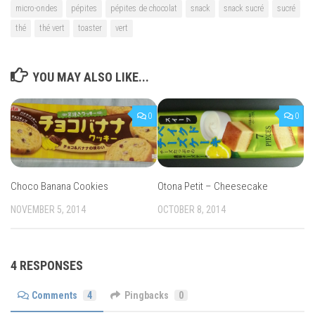
micro-ondes
pépites
pépites de chocolat
snack
snack sucré
sucré
thé
thé vert
toaster
vert
YOU MAY ALSO LIKE...
0
0
Choco Banana Cookies
Otona Petit – Cheesecake
NOVEMBER 5, 2014
OCTOBER 8, 2014
4 RESPONSES
Comments
4
Pingbacks
0