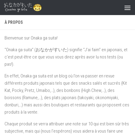
Skip to content
À PROPOS
Bienvenue sur Onaka ga suita!
“Onaka ga suita” (
おなかがすいた
) signifie “J’ai faim” en japonais, et
c’est peut-être ce que vous vous direz après avoir lu nos tests (ou
pas!).
En effet, Onaka ga suita est un blog où l’on va passer en revue
différents produits japonais tels que des snacks salés et sucrés (Kit
Kat, Pocky, Pretz, Umaibo,…), des bonbons (High Chew,…), des
boissons (Ramune,…), des plats japonais (takoyaki, okonomiyaki,
donburi,…) mais aussi des boutiques et restaurants qui proposent ces
produits à la vente.
Chaque produit se verra attribuer une note sur 10 qui est bien sûr très
subjective, mais qui (nous l’espérons) vous aidera à vous faire une