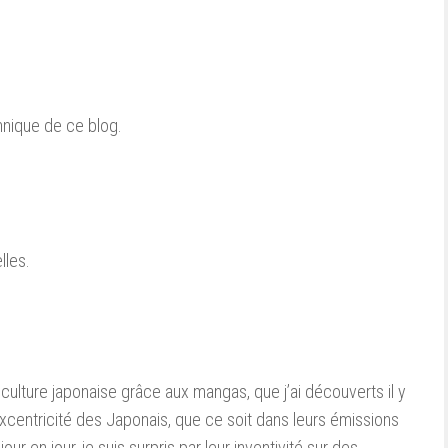
hnique de ce blog.
lles.
e culture japonaise grâce aux mangas, que j’ai découverts il y
excentricité des Japonais, que ce soit dans leurs émissions
jour en jour, je suis surpris par leur inventivité sur des