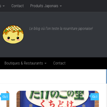
s
Contact
Produits Japonais
Le blog où l'on teste la nourriture japonaise!
Boutiques & Restaurants
Contact
0
0