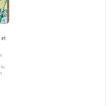
 et
No
o No
e...