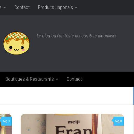
s
Contact
Produits Japonais
Le blog où l'on teste la nourriture japonaise!
Boutiques & Restaurants
Contact
0
0