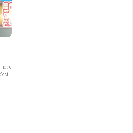
e
 notre
c’est