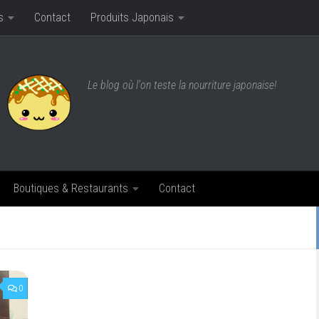
s
Contact
Produits Japonais
Le blog où l'on teste la nourriture japonaise!
Boutiques & Restaurants
Contact
0