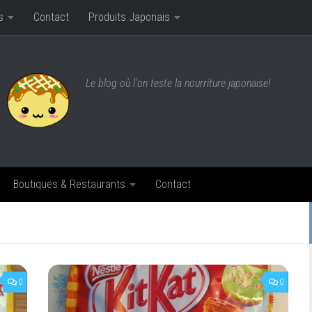
s
Contact
Produits Japonais
Le blog où l'on teste la nourriture japonaise!
Boutiques & Restaurants
Contact
0
0