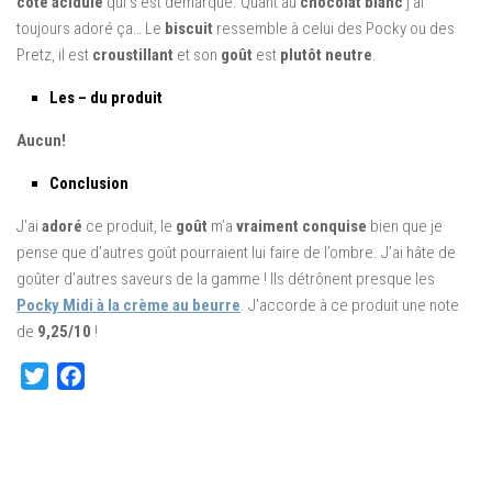
côté acidulé
qui s’est démarqué. Quant au
chocolat blanc
j’ai
toujours adoré ça… Le
biscuit
ressemble à celui des Pocky ou des
Pretz, il est
croustillant
et son
goût
est
plutôt neutre
.
Les – du produit
Aucun!
Conclusion
J’ai
adoré
ce produit, le
goût
m’a
vraiment conquise
bien que je
pense que d’autres goût pourraient lui faire de l’ombre. J’ai hâte de
goûter d’autres saveurs de la gamme ! Ils détrônent presque les
Pocky Midi à la crème au beurre
. J’accorde à ce produit une note
de
9,25/10
!
Twitter
Facebook