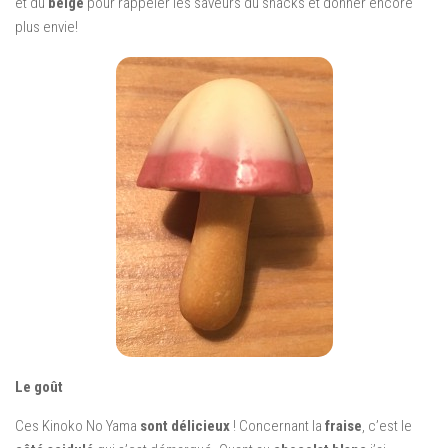
et du
beige
pour rappeler les saveurs du snacks et donner encore
plus envie!
Le goût
Ces Kinoko No Yama
sont délicieux
! Concernant la
fraise
, c’est le