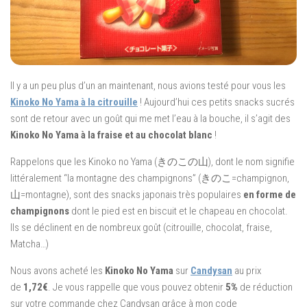
Il y a un peu plus d’un an maintenant, nous avions testé pour vous les
Kinoko No Yama à la citrouille
! Aujourd’hui ces petits snacks sucrés
sont de retour avec un goût qui me met l’eau à la bouche, il s’agit des
Kinoko No Yama à la fraise et au chocolat blanc
!
Rappelons que les Kinoko no Yama (きのこの山), dont le nom signifie
littéralement “la montagne des champignons” (きのこ=champignon,
山=montagne), sont des snacks japonais très populaires
en forme de
champignons
dont le pied est en biscuit et le chapeau en chocolat.
Ils se déclinent en de nombreux goût (citrouille, chocolat, fraise,
Matcha…)
Nous avons acheté les
Kinoko No Yama
sur
Candysan
au prix
de
1,72€
. Je vous rappelle que vous pouvez obtenir
5%
de réduction
sur votre commande chez Candysan grâce à mon code