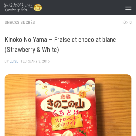
Skip to content
SNACKS SUCRÉS
0
Kinoko No Yama – Fraise et chocolat blanc
(Strawberry & White)
BY
ELISE
·
FEBRUARY 3, 2016