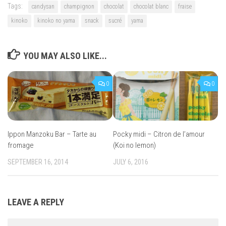
Tags:
candysan
champignon
chocolat
chocolat blanc
fraise
kinoko
kinoko no yama
snack
sucré
yama
YOU MAY ALSO LIKE...
0
0
Ippon Manzoku Bar – Tarte au
Pocky midi – Citron de l’amour
fromage
(Koi no lemon)
SEPTEMBER 16, 2014
JULY 6, 2016
LEAVE A REPLY