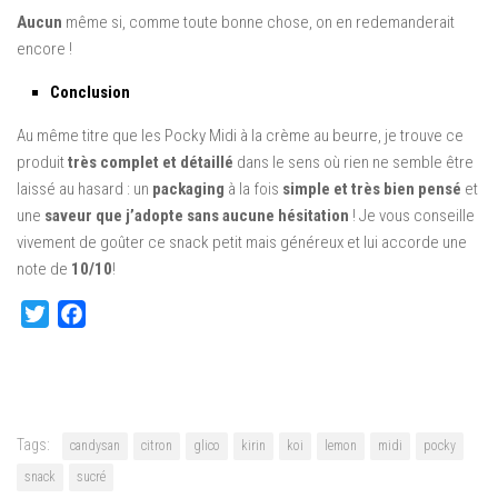
Aucun
même si, comme toute bonne chose, on en redemanderait
encore !
Conclusion
Au même titre que les Pocky Midi à la crème au beurre, je trouve ce
produit
très complet et détaillé
dans le sens où rien ne semble être
laissé au hasard : un
packaging
à la fois
simple et très bien pensé
et
une
saveur que j’adopte sans aucune hésitation
! Je vous conseille
vivement de goûter ce snack petit mais généreux et lui accorde une
note de
10/10
!
Twitter
Facebook
Tags:
candysan
citron
glico
kirin
koi
lemon
midi
pocky
snack
sucré