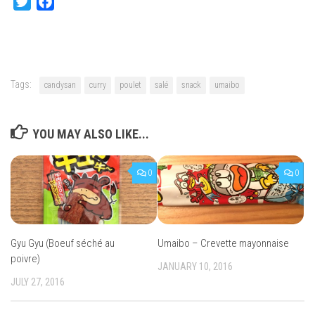
Twitter
Facebook
Tags:
candysan
curry
poulet
salé
snack
umaibo
YOU MAY ALSO LIKE...
0
0
Gyu Gyu (Boeuf séché au
Umaibo – Crevette mayonnaise
poivre)
JANUARY 10, 2016
JULY 27, 2016