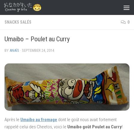
Skip to content
SNACKS SALÉS
0
Umaibo – Poulet au Curry
BY
ANAÏS
·
SEPTEMBER 24, 2014
Après le
Umaibo au fromage
dont le goût nous avait fortement
rappelé celui des Cheetos, voici le
Umaibo goût Poulet au Curry
!