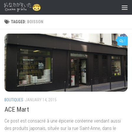
Skip to content
TAGGED:
BOISSON
1
BOUTIQUES
JANUARY 14, 2015
ACE Mart
Ce post est consacré à une épicerie coréenne vendant aussi
des produits japonais, située sur la rue Saint-Anne, dans le