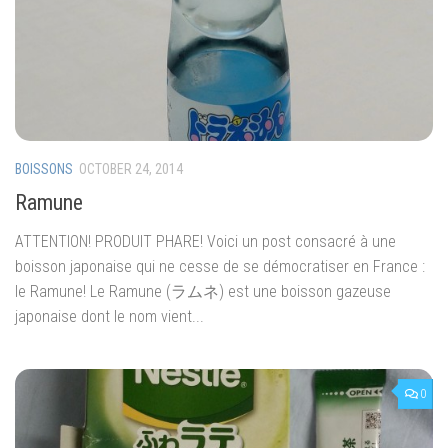
BOISSONS
OCTOBER 24, 2014
Ramune
ATTENTION! PRODUIT PHARE! Voici un post consacré à une
boisson japonaise qui ne cesse de se démocratiser en France :
le Ramune! Le Ramune (ラムネ) est une boisson gazeuse
japonaise dont le nom vient...
0