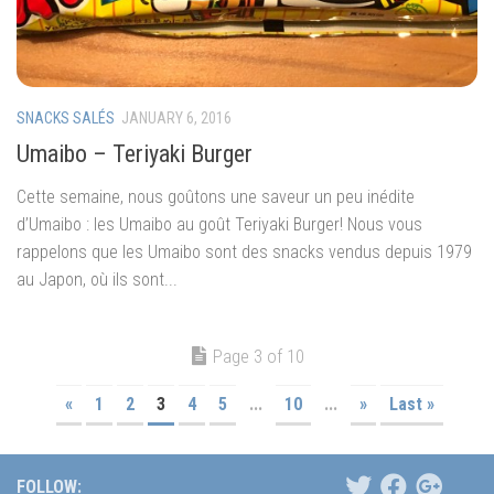
SNACKS SALÉS
JANUARY 6, 2016
Umaibo – Teriyaki Burger
Cette semaine, nous goûtons une saveur un peu inédite
d’Umaibo : les Umaibo au goût Teriyaki Burger! Nous vous
rappelons que les Umaibo sont des snacks vendus depuis 1979
au Japon, où ils sont...
Page 3 of 10
«
1
2
3
4
5
...
10
...
»
Last »
FOLLOW: